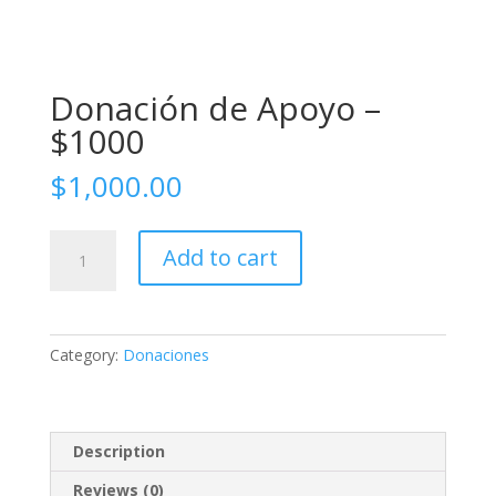
Donación de Apoyo –
$1000
$
1,000.00
Donación
Add to cart
de
Apoyo
-
$1000
Category:
Donaciones
quantity
Description
Reviews (0)